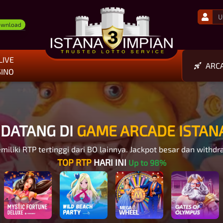
ownload
LIVE
ARC
SINO
 DATANG DI
GAME ARCADE
ISTAN
iki RTP tertinggi dari BO lainnya. Jackpot besar dan withdr
TOP RTP
HARI INI
Up to 98%