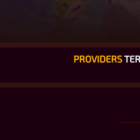
PROVIDERS
TER