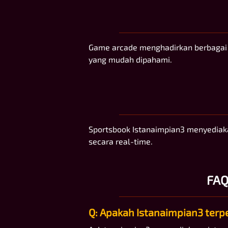
Game arcade
menghadirkan berbagai 
yang mudah dipahami.
Sportsbook Istanaimpian3
menyediakan
secara real-time.
FAQ
Q: Apakah Istanaimpian3 terp