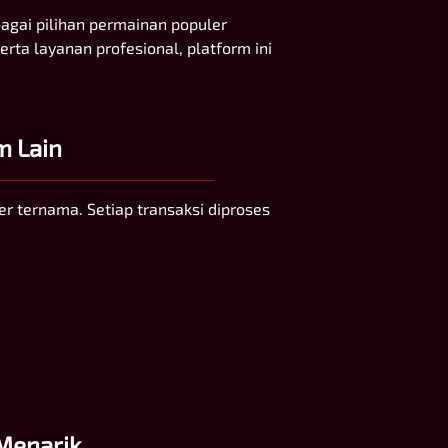
bagai pilihan permainan populer
a layanan profesional, platform ini
m Lain
ternama. Setiap transaksi diproses
 Menarik