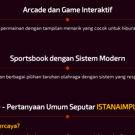
Arcade dan Game Interaktif
permainan dengan tampilan menarik yang cocok untuk hibura
Sportsbook dengan Sistem Modern
 berbagai pilihan taruhan olahraga dengan sistem yang resp
 - Pertanyaan Umum Seputar
ISTANAIMP
ercaya?