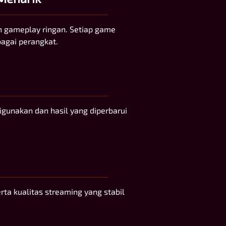
n gameplay ringan. Setiap game
agai perangkat.
gunakan dan hasil yang diperbarui
ta kualitas streaming yang stabil