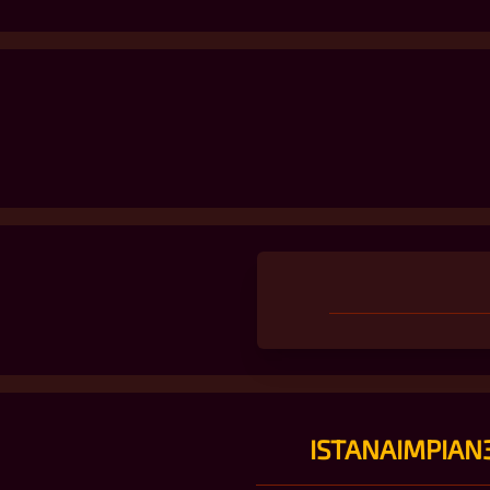
ISTANAIMPIAN