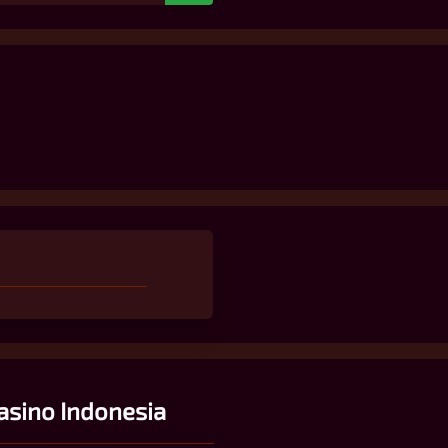
Casino Indonesia