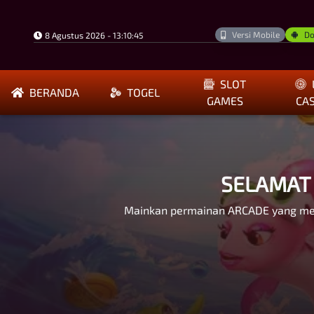
Versi Mobile
D
8 Agustus 2026 - 13:10:46
SLOT
BERANDA
TOGEL
GAMES
CA
SELAMAT
Mainkan permainan ARCADE yang memil