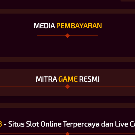
MEDIA
PEMBAYARAN
MITRA
GAME
RESMI
3
- Situs Slot Online Terpercaya dan Live 